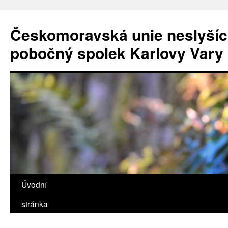
Přejít
k
Českomoravská unie neslyšícíc
obsahu
webu
pobočný spolek Karlovy Vary
Úvodní
stránka