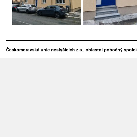
Českomoravská unie neslyšících z.s., oblastní pobočný spolek